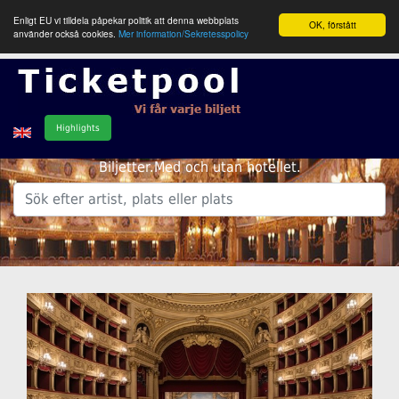
Enligt EU vi tilldela påpekar politik att denna webbplats
OK, förstått
använder också cookies.
Mer information/Sekretesspolicy
Highlights
Biljetter.Med och utan hotellet.
.